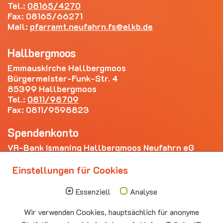
Tel.:
08165/4270
Fax: 08165/66271
Mail:
pfarramt.neufahrn.fs
elkb.de
Hallbergmoos
Emmauskirche Hallbergmoos
Bürgermeister-Funk-Str. 4
85399 Hallbergmoos
Tel.:
0811/98709
Fax: 0811/9598823
Spendenkonto
VR-Bank Ismaning Hallbergmoos Neufahrn eG
IBAN: DE20 7009 3400 0006 4281 69
Einstellungen für Cookies
Die nächsten Termine
Essenziell
Analyse
Montag
15.00 - 17.00
10.08
Senioren-Spieletreff Neufahrn
Wir verwenden Cookies, hauptsächlich für anonyme
Auferstehungskirche Neufahrn