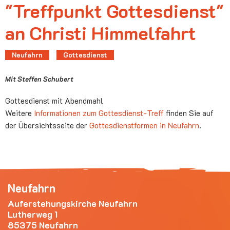
"Treffpunkt Gottesdienst"
an Christi Himmelfahrt
Neufahrn
Gottesdienst
Mit Steffen Schubert
Gottesdienst mit Abendmahl
Weitere
Informationen zum Gottesdienst-Treff
finden Sie auf
der Übersichtsseite der
Gottesdienstformen in Neufahrn
.
Neufahrn
Auferstehungskirche Neufahrn
Lutherweg 1
85375 Neufahrn