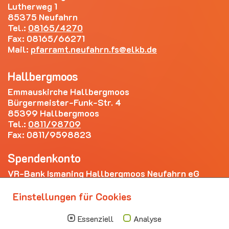
Lutherweg 1
85375 Neufahrn
Tel.:
08165/4270
Fax: 08165/66271
Mail:
pfarramt.neufahrn.fs
elkb.de
Hallbergmoos
Emmauskirche Hallbergmoos
Bürgermeister-Funk-Str. 4
85399 Hallbergmoos
Tel.:
0811/98709
Fax: 0811/9598823
Spendenkonto
VR-Bank Ismaning Hallbergmoos Neufahrn eG
IBAN: DE20 7009 3400 0006 4281 69
Einstellungen für Cookies
Die nächsten Termine
Essenziell
Analyse
Sonntag
10.00 - 11.00