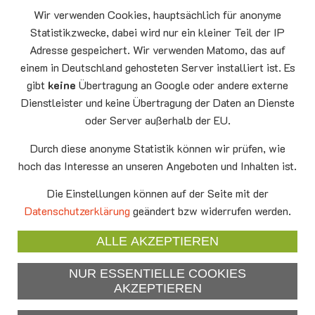
09.08
Sommerkirche
Wir verwenden Cookies, hauptsächlich für anonyme
Auferstehungskirche Neufahrn
Statistikzwecke, dabei wird nur ein kleiner Teil der IP
Adresse gespeichert. Wir verwenden Matomo, das auf
Montag
15.00 - 17.00
10.08
Senioren-Spieletreff Neufahrn
einem in Deutschland gehosteten Server installiert ist. Es
Auferstehungskirche Neufahrn
gibt
keine
Übertragung an Google oder andere externe
Dienstleister und keine Übertragung der Daten an Dienste
Mittwoch
20.00 Offenes Ende
oder Server außerhalb der EU.
12.08
Godtimes
Auferstehungskirche Neufahrn
Durch diese anonyme Statistik können wir prüfen, wie
hoch das Interesse an unseren Angeboten und Inhalten ist.
Facebook
Die Einstellungen können auf der Seite mit der
YouTube
Datenschutzerklärung
geändert bzw widerrufen werden.
Newsletter
ALLE AKZEPTIEREN
NUR ESSENTIELLE COOKIES
Impressum
AKZEPTIEREN