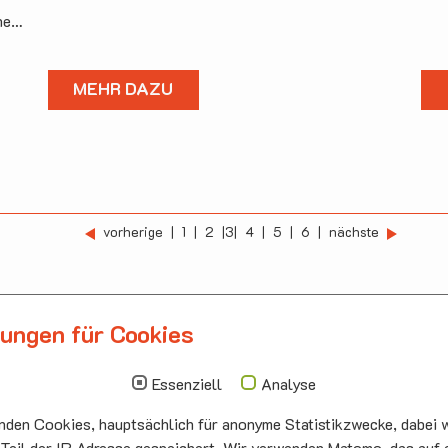
uhe…
MEHR DAZU
vorherige
1
2
3
4
5
6
nächste
lungen für Cookies
llbergmoos
Die nächsten Termi
Essenziell
Analyse
auskirche Hallbergmoos
Sonntag
10.00 - 11.00
ermeister-Funk-Str. 4
09.08
Sommerkirch
den Cookies, hauptsächlich für anonyme Statistikzwecke, dabei w
99 Hallbergmoos
Auferstehung
:
0811/98709
he Neufahrn
 Teil der IP Adresse gespeichert. Wir verwenden Matomo, das auf 