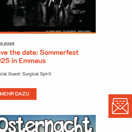
05.2025
ve the date: Sommerfest
25 in Emmaus
ial Guest: Surgical Spirit
MEHR DAZU