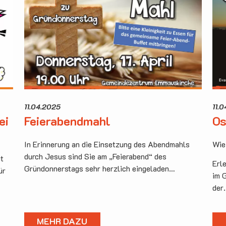
11.04.2025
11.
ei
Feierabendmahl
Os
In Erinnerung an die Einsetzung des Abendmahls
Wie
durch Jesus sind Sie am „Feierabend“ des
it
Erl
Gründonnerstags sehr herzlich eingeladen…
ür
im 
der
MEHR DAZU