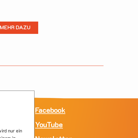
MEHR DAZU
ne
Facebook
YouTube
e
ird nur ein
skirc
einem in